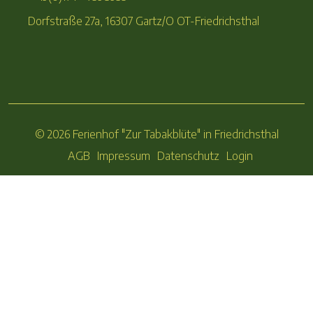
Dorfstraße 27a, 16307 Gartz/O OT-Friedrichsthal
© 2026 Ferienhof "Zur Tabakblüte" in Friedrichsthal
AGB
Impressum
Datenschutz
Login