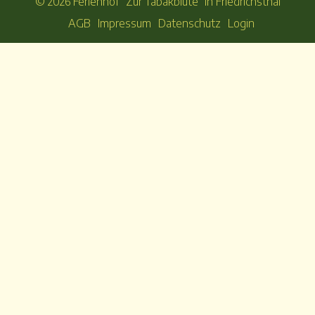
© 2026 Ferienhof "Zur Tabakblüte" in Friedrichsthal
AGB
Impressum
Datenschutz
Login