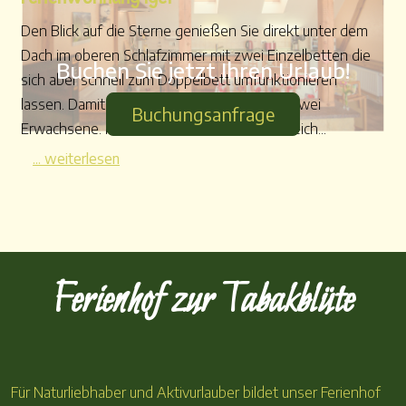
Den Blick auf die Sterne genießen Sie direkt unter dem
Dach im oberen Schlafzimmer mit zwei Einzelbetten die
Buchen Sie jetzt Ihren Urlaub!
sich aber schnell zum Doppelbett umfunktionieren
lassen. Damit eignet sich die Wohnung für zwei
Buchungsanfrage
Erwachsene. Im unteren Wohn- Küchenbereich...
... weiterlesen
Ferienhof zur Tabakblüte
Für Naturliebhaber und Aktivurlauber bildet unser Ferienhof