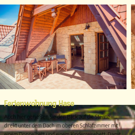
Ferienwohnung Hase
Auch hier genießen Sie den Blick auf die Sterne
direkt unter dem Dach im oberen Schlafzimmer mit
einem Doppelbett und einem Kinderreisebett. Damit