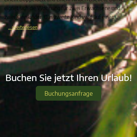
eignet sich die Wohnung für zwei Erwachsene und
zwei Kleinkinder. Das zweite Kind wird auf einem...
... weiterlesen
Buchen Sie jetzt Ihren Urlaub!
Buchungsanfrage