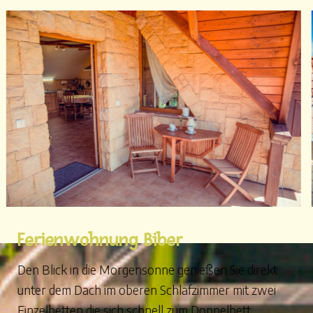
Ferienwohnung Biber
Den Blick in die Morgensonne genießen Sie direkt
unter dem Dach im oberen Schlafzimmer mit zwei
Einzelbetten die sich schnell zum Doppelbett