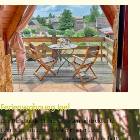
Ferienwohnung Igel
Den Blick auf die Sterne genießen Sie direkt unter
dem Dach im oberen Schlafzimmer mit zwei
Einzelbetten die sich aber schnell zum Doppelbett